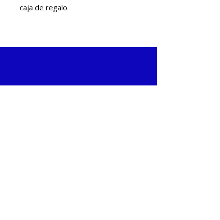
caja de regalo.
COMMERCIAL AREA
+569 4068 3747
ventas@stefymar.cl
COMPANY
Francia 1085, Quintero, Chile