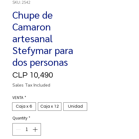
SKU: 2542
Chupe de
Camaron
artesanal
Stefymar para
dos personas
Price
CLP 10,490
Sales Tax Included
VENTA
*
Caja x 6
Caja x 12
Unidad
Quantity
*