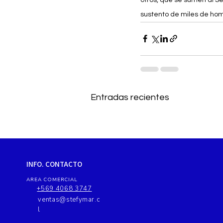
sustento de miles de homb
Entradas recientes
INFO. CONTACTO
AREA COMERCIAL
+569 4068 3747
ventas@stefymar.c
l