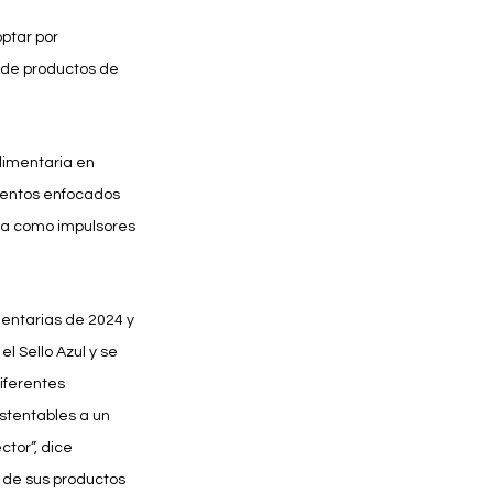
ptar por 
de productos de 
limentaria en 
ientos enfocados 
ita como impulsores 
entarias de 2024 y 
 Sello Azul y se 
iferentes 
stentables a un 
tor”, dice 
 de sus productos 