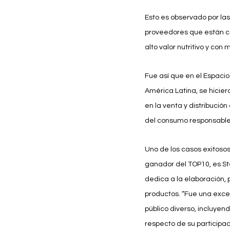
Esto es observado por las
proveedores que están c
alto valor nutritivo y con
Fue así que en el Espacio
América Latina, se hicie
en la venta y distribució
del consumo responsable 
Uno de los casos exitosos
ganador del TOP10, es St
dedica a la elaboración, 
productos. “Fue una exce
público diverso, incluyend
respecto de su participa