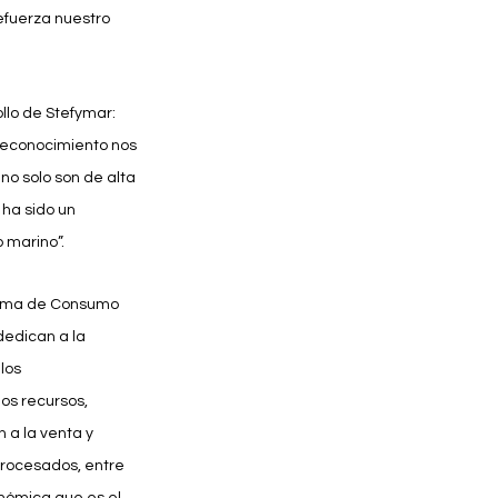
efuerza nuestro 
llo de Stefymar: 
 reconocimiento nos 
o solo son de alta 
ha sido un 
 marino”.
grama de Consumo 
dedican a la 
los 
os recursos, 
 a la venta y 
procesados, entre 
onómica que es el 