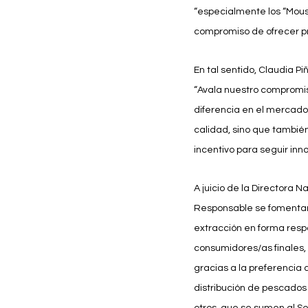
“especialmente los “Mouss
compromiso de ofrecer pr
En tal sentido, Claudia P
“Avala nuestro compromiso
diferencia en el mercado,
calidad, sino que tambié
incentivo para seguir inn
A juicio de la Directora
Responsable se fomentan, 
extracción en forma respo
consumidores/as finales, 
gracias a la preferencia d
distribución de pescados
otros, que se sumen al Se