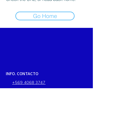
Go Home
INFO. CONTACTO
+569 4068 3747
ventas@stefymar.cl
DIRECCION
Francia 1085, Quintero, Chile