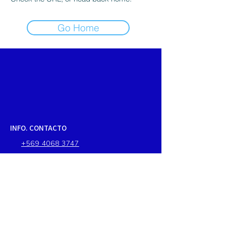
Go Home
INFO. CONTACTO
+569 4068 3747
ventas@stefymar.cl
DIRECCION
Francia 1085, Quintero, Chile